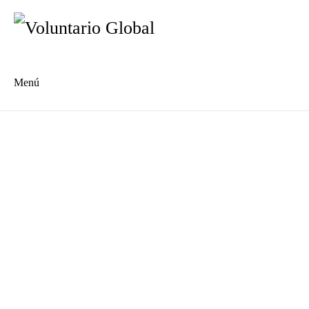
Menú
En
De
Nuestra historia
Quiénes somos
Qué hacemos
Cooperativa Su Lavanderia
Centro Comunitario MILPA
Reporte de impacto 2015-2026