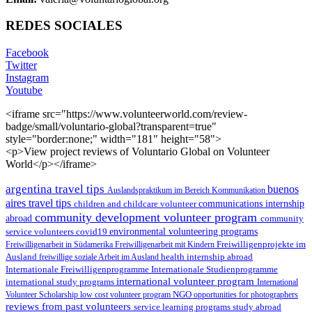
REDES SOCIALES
Facebook
Twitter
Instagram
Youtube
<iframe src="https://www.volunteerworld.com/review-
badge/small/voluntario-global?transparent=true"
style="border:none;" width="181" height="58">
<p>View project reviews of Voluntario Global on Volunteer
World</p></iframe>
argentina travel tips
buenos
Auslandspraktikum im Bereich Kommunikation
aires travel tips
children and childcare volunteer
communications internship
community development volunteer program
abroad
community
environmental volunteering programs
service volunteers
covid19
Freiwilligenarbeit in Südamerika
Freiwilligenarbeit mit Kindern
Freiwilligenprojekte im
health internship abroad
Ausland
freiwillige soziale Arbeit im Ausland
Internationale Studienprogramme
Internationale Freiwilligenprogramme
international volunteer program
international study programs
International
Volunteer Scholarship
low cost volunteer program
NGO
opportunities for photographers
reviews from past volunteers
service learning programs
study abroad