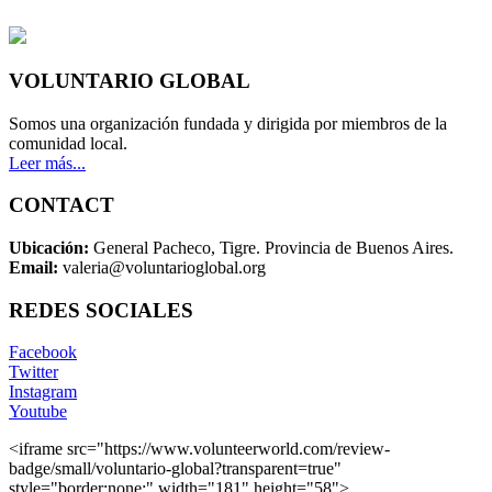
VOLUNTARIO GLOBAL
Somos una organización fundada y dirigida por miembros de la
comunidad local.
Leer más...
CONTACT
Ubicación:
General Pacheco, Tigre. Provincia de Buenos Aires.
Email:
valeria@voluntarioglobal.org
REDES SOCIALES
Facebook
Twitter
Instagram
Youtube
<iframe src="https://www.volunteerworld.com/review-
badge/small/voluntario-global?transparent=true"
style="border:none;" width="181" height="58">