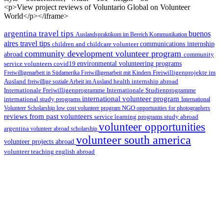
<p>View project reviews of Voluntario Global on Volunteer
World</p></iframe>
argentina travel tips
buenos
Auslandspraktikum im Bereich Kommunikation
aires travel tips
children and childcare volunteer
communications internship
community development volunteer program
abroad
community
environmental volunteering programs
service volunteers
covid19
Freiwilligenarbeit in Südamerika
Freiwilligenarbeit mit Kindern
Freiwilligenprojekte im
health internship abroad
Ausland
freiwillige soziale Arbeit im Ausland
Internationale Studienprogramme
Internationale Freiwilligenprogramme
international volunteer program
international study programs
International
Volunteer Scholarship
low cost volunteer program
NGO
opportunities for photographers
reviews from past volunteers
service learning programs
study abroad
volunteer opportunities
argentina
volunteer abroad scholarship
volunteer south america
volunteer projects abroad
volunteer teaching english abroad