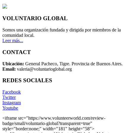
VOLUNTARIO GLOBAL
Somos una organización fundada y dirigida por miembros de la
comunidad local.
Leer más...
CONTACT
Ubicación:
General Pacheco, Tigre. Provincia de Buenos Aires.
Email:
valeria@voluntarioglobal.org
REDES SOCIALES
Facebook
Twitter
Instagram
Youtube
<iframe src="https://www.volunteerworld.com/review-
badge/small/voluntario-global?transparent=true"
style="border:none;" width="181" height="58">