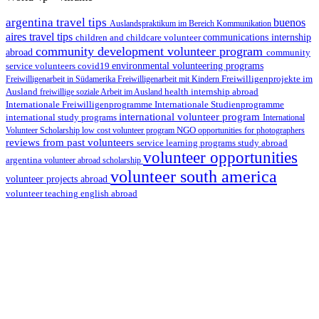
argentina travel tips
buenos
Auslandspraktikum im Bereich Kommunikation
aires travel tips
children and childcare volunteer
communications internship
community development volunteer program
abroad
community
environmental volunteering programs
service volunteers
covid19
Freiwilligenarbeit in Südamerika
Freiwilligenarbeit mit Kindern
Freiwilligenprojekte im
health internship abroad
Ausland
freiwillige soziale Arbeit im Ausland
Internationale Studienprogramme
Internationale Freiwilligenprogramme
international volunteer program
international study programs
International
Volunteer Scholarship
low cost volunteer program
NGO
opportunities for photographers
reviews from past volunteers
service learning programs
study abroad
volunteer opportunities
argentina
volunteer abroad scholarship
volunteer south america
volunteer projects abroad
volunteer teaching english abroad