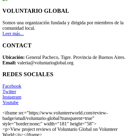
VOLUNTARIO GLOBAL
Somos una organización fundada y dirigida por miembros de la
comunidad local.
Leer más...
CONTACT
Ubicación:
General Pacheco, Tigre. Provincia de Buenos Aires.
Email:
valeria@voluntarioglobal.org
REDES SOCIALES
Facebook
Twitter
Instagram
Youtube
<iframe src="https://www.volunteerworld.com/review-
badge/small/voluntario-global?transparent=true"
style="border:none;" width="181" height="58">
<p>View project reviews of Voluntario Global on Volunteer
World</p></iframe>