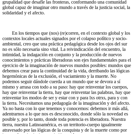
grupalidad que desafíe las fronteras, conformando una comunidad
global capaz de imaginar otro mundo a través de la justicia social, la
solidaridad y el afecto.
En los tiempos que (nos) (re)corren, en el contexto global y los
contextos locales actuales signados por el colapso político y socio-
ambiental, creo que una práctica pedagógica desde los ojos del sur
no es sólo necesaria sino vital. La reivindicación del encuentro, la
intimidad, la indagación en conjunto y la producción de nuevos
conocimientos y prácticas liberadoras son ejes fundamentales para el
ejercicio de la imaginación de nuevos mundos posibles: mundos que
debemos crear para la continuidad de la vida, derribando las lógicas
hegemónicas de la exclusión, el vaciamiento y la muerte. No
podemos seguir dándole cuerda a un mundo que se devora a sí
mismo y arrasa con todo a su paso: hay que reinventar los cuerpos,
hay que reinventar la tierra, hay que reinventar las palabras, hay que
reinventar los modos de ser y estar con y para lxs otrxs, para y con
la tierra. Necesitamos una pedagogía de la imaginación y del afecto.
Ya no basta con lo que tenemos y conocemos: debemos ir más allá,
adentrarnos a lo que nos es desconocido, donde sólo la novedad es
posible y, por lo tanto, donde toda potencia es liberadora. Nuestra
tierra, nuestra Latinoamérica, es un territorio-cuerpo igualmente
atravesado por las lógicas de la conquista y de la muerte como por