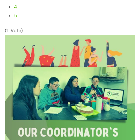
4
5
(1 Vote)