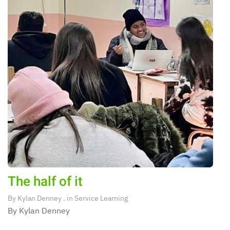
The half of it
By
Kylan Denney
. in
Service Learning
By Kylan Denney