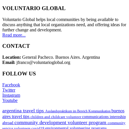
VOLUNTARIO GLOBAL
Voluntario Global helps local communities by being available to
discuss anything that local organizations need, and offering ideas for
further change and development.
Read more...
CONTACT
Location:
General Pacheco. Buenos Aires. Argentina
Email:
jfranco@voluntarioglobal.org
FOLLOW US
Facebook
Twitter
Instagram
Youtube
argentina travel tips
buenos
Auslandspraktikum im Bereich Kommunikation
aires travel tips
children and childcare volunteer
communications internship
community development volunteer program
abroad
community
environmental volunteering programs
service volunteers
covid19