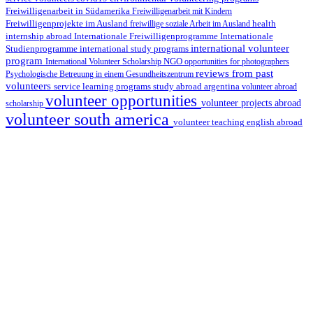
Freiwilligenarbeit in Südamerika
Freiwilligenarbeit mit Kindern
Freiwilligenprojekte im Ausland
health
freiwillige soziale Arbeit im Ausland
internship abroad
Internationale Freiwilligenprogramme
Internationale
international volunteer
Studienprogramme
international study programs
program
International Volunteer Scholarship
NGO
opportunities for photographers
reviews from past
Psychologische Betreuung in einem Gesundheitszentrum
volunteers
service learning programs
study abroad argentina
volunteer abroad
volunteer opportunities
volunteer projects abroad
scholarship
volunteer south america
volunteer teaching english abroad