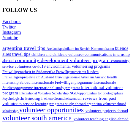
FOLLOW US
Facebook
Twitter
Instagram
Youtube
argentina travel tips
buenos
Auslandspraktikum im Bereich Kommunikation
aires travel tips
children and childcare volunteer
communications internship
community development volunteer program
abroad
community
environmental volunteering programs
service volunteers
covid19
Freiwilligenarbeit in Südamerika
Freiwilligenarbeit mit Kindern
Freiwilligenprojekte im Ausland
health
freiwillige soziale Arbeit im Ausland
internship abroad
Internationale Freiwilligenprogramme
Internationale
international volunteer
Studienprogramme
international study programs
program
International Volunteer Scholarship
NGO
opportunities for photographers
reviews from past
Psychologische Betreuung in einem Gesundheitszentrum
volunteers
service learning programs
study abroad argentina
volunteer abroad
volunteer opportunities
volunteer projects abroad
scholarship
volunteer south america
volunteer teaching english abroad