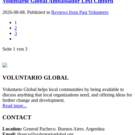
Voluntario Global Ambassador Lexi Clifford
2026-08-08. Publiziert in
Reviews from Past Volunteers
1
2
3
Seite 1 von 3
VOLUNTARIO GLOBAL
Voluntario Global helps local communities by being available to
discuss anything that local organizations need, and offering ideas for
further change and development.
Read more...
CONTACT
Location:
General Pacheco. Buenos Aires. Argentina
Email:
jfranco@voluntarioglobal.org