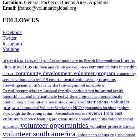
Location:
General Pacheco. Buenos Aires. Argentina
Email:
jfranco@voluntarioglobal.org
FOLLOW US
Facebook
Twitter
Instagram
Youtube
argentina travel tips
buenos
Auslandspraktikum im Bereich Kommunikation
aires travel tips
children and childcare volunteer
communications internship
community development volunteer program
abroad
community
environmental volunteering programs
service volunteers
covid19
Freiwilligenarbeit in Südamerika
Freiwilligenarbeit mit Kindern
Freiwilligenprojekte im Ausland
health
freiwillige soziale Arbeit im Ausland
internship abroad
Internationale Freiwilligenprogramme
Internationale
international volunteer
Studienprogramme
international study programs
program
International Volunteer Scholarship
NGO
opportunities for photographers
reviews from past
Psychologische Betreuung in einem Gesundheitszentrum
volunteers
service learning programs
study abroad argentina
volunteer abroad
volunteer opportunities
volunteer projects abroad
scholarship
volunteer south america
volunteer teaching english abroad