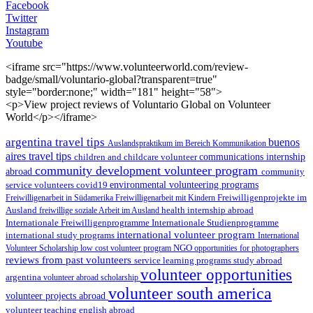
Facebook
Twitter
Instagram
Youtube
<iframe src="https://www.volunteerworld.com/review-
badge/small/voluntario-global?transparent=true"
style="border:none;" width="181" height="58">
<p>View project reviews of Voluntario Global on Volunteer
World</p></iframe>
argentina travel tips
buenos
Auslandspraktikum im Bereich Kommunikation
aires travel tips
children and childcare volunteer
communications internship
community development volunteer program
abroad
community
environmental volunteering programs
service volunteers
covid19
Freiwilligenarbeit in Südamerika
Freiwilligenarbeit mit Kindern
Freiwilligenprojekte im
health internship abroad
Ausland
freiwillige soziale Arbeit im Ausland
Internationale Studienprogramme
Internationale Freiwilligenprogramme
international volunteer program
international study programs
International
Volunteer Scholarship
low cost volunteer program
NGO
opportunities for photographers
reviews from past volunteers
service learning programs
study abroad
volunteer opportunities
argentina
volunteer abroad scholarship
volunteer south america
volunteer projects abroad
volunteer teaching english abroad