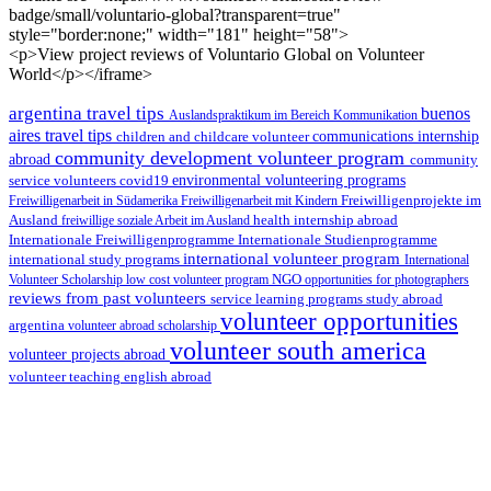
badge/small/voluntario-global?transparent=true"
style="border:none;" width="181" height="58">
<p>View project reviews of Voluntario Global on Volunteer
World</p></iframe>
argentina travel tips
buenos
Auslandspraktikum im Bereich Kommunikation
aires travel tips
children and childcare volunteer
communications internship
community development volunteer program
abroad
community
environmental volunteering programs
service volunteers
covid19
Freiwilligenarbeit in Südamerika
Freiwilligenarbeit mit Kindern
Freiwilligenprojekte im
health internship abroad
Ausland
freiwillige soziale Arbeit im Ausland
Internationale Studienprogramme
Internationale Freiwilligenprogramme
international volunteer program
international study programs
International
Volunteer Scholarship
low cost volunteer program
NGO
opportunities for photographers
reviews from past volunteers
service learning programs
study abroad
volunteer opportunities
argentina
volunteer abroad scholarship
volunteer south america
volunteer projects abroad
volunteer teaching english abroad