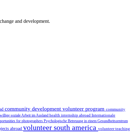
er change and development.
community development volunteer program
oad
community
health internship abroad
Internationale
iwillige soziale Arbeit im Ausland
portunities for photographers
Psychologische Betreuung in einem Gesundheitszentrum
volunteer south america
ojects abroad
volunteer teaching