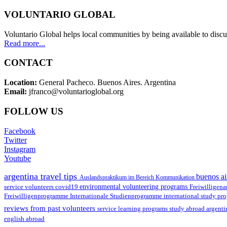
VOLUNTARIO GLOBAL
Voluntario Global helps local communities by being available to discu
Read more...
CONTACT
Location:
General Pacheco. Buenos Aires. Argentina
Email:
jfranco@voluntarioglobal.org
FOLLOW US
Facebook
Twitter
Instagram
Youtube
argentina travel tips
buenos ai
Auslandspraktikum im Bereich Kommunikation
environmental volunteering programs
service volunteers
covid19
Freiwilligena
Freiwilligenprogramme
Internationale Studienprogramme
international study pr
reviews from past volunteers
service learning programs
study abroad argent
english abroad