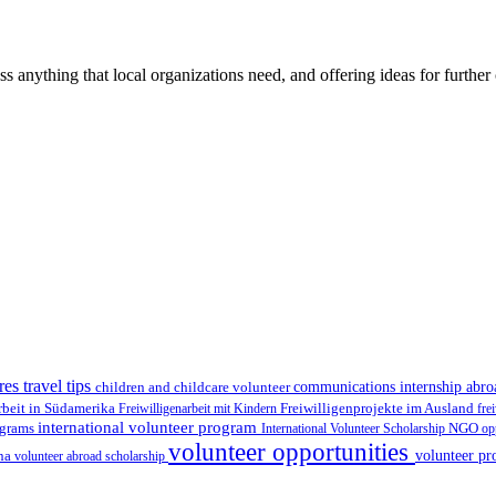
ss anything that local organizations need, and offering ideas for furth
res travel tips
children and childcare volunteer
communications internship abr
Freiwilligenprojekte im Ausland
rbeit in Südamerika
Freiwilligenarbeit mit Kindern
fre
international volunteer program
ograms
International Volunteer Scholarship
NGO
op
volunteer opportunities
volunteer pr
ina
volunteer abroad scholarship