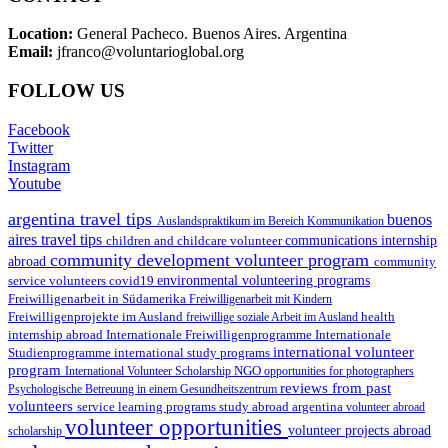
Location:
General Pacheco. Buenos Aires. Argentina
Email:
jfranco@voluntarioglobal.org
FOLLOW US
Facebook
Twitter
Instagram
Youtube
argentina travel tips
buenos
Auslandspraktikum im Bereich Kommunikation
aires travel tips
children and childcare volunteer
communications internship
community development volunteer program
abroad
community
environmental volunteering programs
service volunteers
covid19
Freiwilligenarbeit in Südamerika
Freiwilligenarbeit mit Kindern
Freiwilligenprojekte im Ausland
health
freiwillige soziale Arbeit im Ausland
internship abroad
Internationale Freiwilligenprogramme
Internationale
international volunteer
Studienprogramme
international study programs
program
International Volunteer Scholarship
NGO
opportunities for photographers
reviews from past
Psychologische Betreuung in einem Gesundheitszentrum
volunteers
service learning programs
study abroad argentina
volunteer abroad
volunteer opportunities
volunteer projects abroad
scholarship