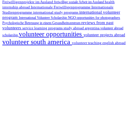
Freiwilligenprojekte im Ausland
health
freiwillige soziale Arbeit im Ausland
internship abroad
Internationale Freiwilligenprogramme
Internationale
international volunteer
Studienprogramme
international study programs
program
International Volunteer Scholarship
NGO
opportunities for photographers
reviews from past
Psychologische Betreuung in einem Gesundheitszentrum
volunteers
service learning programs
study abroad argentina
volunteer abroad
volunteer opportunities
volunteer projects abroad
scholarship
volunteer south america
volunteer teaching english abroad