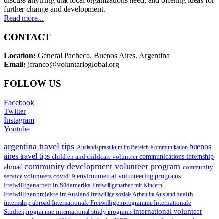
discuss anything that local organizations need, and offering ideas for
further change and development.
Read more...
CONTACT
Location:
General Pacheco. Buenos Aires. Argentina
Email:
jfranco@voluntarioglobal.org
FOLLOW US
Facebook
Twitter
Instagram
Youtube
argentina travel tips
buenos
Auslandspraktikum im Bereich Kommunikation
aires travel tips
children and childcare volunteer
communications internship
community development volunteer program
abroad
community
environmental volunteering programs
service volunteers
covid19
Freiwilligenarbeit in Südamerika
Freiwilligenarbeit mit Kindern
Freiwilligenprojekte im Ausland
health
freiwillige soziale Arbeit im Ausland
internship abroad
Internationale Freiwilligenprogramme
Internationale
international volunteer
Studienprogramme
international study programs