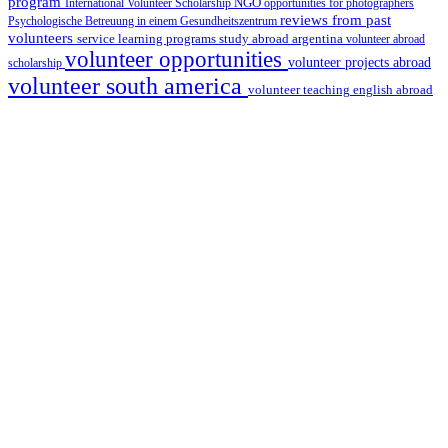
program
International Volunteer Scholarship
NGO
opportunities for photographers
reviews from past
Psychologische Betreuung in einem Gesundheitszentrum
volunteers
service learning programs
study abroad argentina
volunteer abroad
volunteer opportunities
volunteer projects abroad
scholarship
volunteer south america
volunteer teaching english abroad