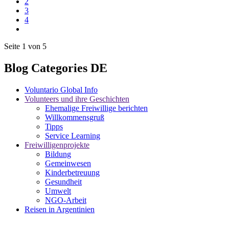
2
3
4
Seite 1 von 5
Blog Categories DE
Voluntario Global Info
Volunteers und ihre Geschichten
Ehemalige Freiwillige berichten
Willkommensgruß
Tipps
Service Learning
Freiwilligenprojekte
Bildung
Gemeinwesen
Kinderbetreuung
Gesundheit
Umwelt
NGO-Arbeit
Reisen in Argentinien