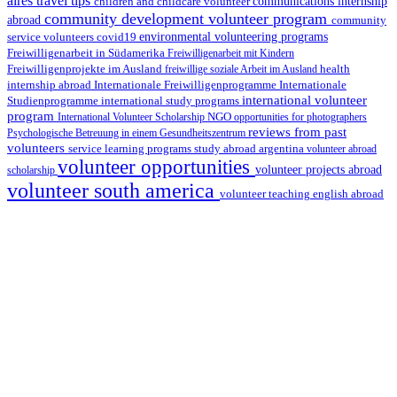
aires travel tips
children and childcare volunteer
communications internship
community development volunteer program
abroad
community
environmental volunteering programs
service volunteers
covid19
Freiwilligenarbeit in Südamerika
Freiwilligenarbeit mit Kindern
Freiwilligenprojekte im Ausland
health
freiwillige soziale Arbeit im Ausland
internship abroad
Internationale Freiwilligenprogramme
Internationale
international volunteer
Studienprogramme
international study programs
program
International Volunteer Scholarship
NGO
opportunities for photographers
reviews from past
Psychologische Betreuung in einem Gesundheitszentrum
volunteers
service learning programs
study abroad argentina
volunteer abroad
volunteer opportunities
volunteer projects abroad
scholarship
volunteer south america
volunteer teaching english abroad