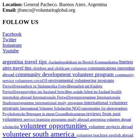
Location:
General Pacheco. Buenos Aires. Argentina
Email:
jfranco@voluntarioglobal.org
FOLLOW US
Facebook
Twitter
Instagram
Youtube
argentina travel tips
buenos
Auslandspraktikum im Bereich Kommunikation
aires travel tips
children and childcare volunteer
communications internship
community development volunteer program
abroad
community
environmental volunteering programs
service volunteers
covid19
Freiwilligenarbeit in Südamerika
Freiwilligenarbeit mit Kindern
Freiwilligenprojekte im Ausland
health
freiwillige soziale Arbeit im Ausland
internship abroad
Internationale Freiwilligenprogramme
Internationale
international volunteer
Studienprogramme
international study programs
program
International Volunteer Scholarship
NGO
opportunities for photographers
reviews from past
Psychologische Betreuung in einem Gesundheitszentrum
volunteers
service learning programs
study abroad argentina
volunteer abroad
volunteer opportunities
volunteer projects abroad
scholarship
volunteer south america
volunteer teaching english abroad