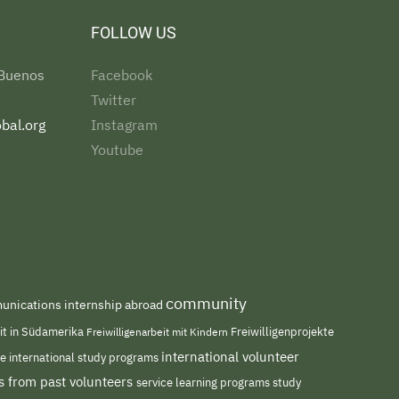
FOLLOW US
 Buenos
Facebook
Twitter
bal.org
Instagram
Youtube
community
nications internship abroad
eit in Südamerika
Freiwilligenarbeit mit Kindern
Freiwilligenprojekte
international volunteer
me
international study programs
s from past volunteers
service learning programs
study