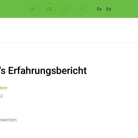
Es
En
's Erfahrungsbericht
ken
il
bewerten