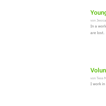
Young
von
Jesica
In a worl
are lost.
Volun
von
Tess 
I work in