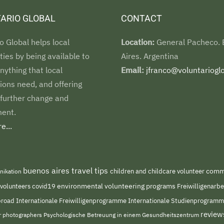
ARIO GLOBAL
CONTACT
o Global helps local
Location:
General Pacheco.
es by being available to
Aires. Argentina
nything that local
Email:
jfranco@voluntarioglo
ions need, and offering
 further change and
ent.
e...
buenos aires travel tips
children and childcare volunteer
commu
nikation
environmental volunteering programs
 volunteers
covid19
Freiwilligenarb
Internationale Freiwilligenprogramme
abroad
Internationale Studienprogram
review
or photographers
Psychologische Betreuung in einem Gesundheitszentrum