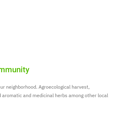
ommunity
f our neighborhood. Agroecological harvest,
aromatic and medicinal herbs among other local