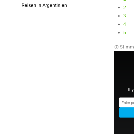
Reisen in Argentinien
2
3
4
5
(0 Stimm