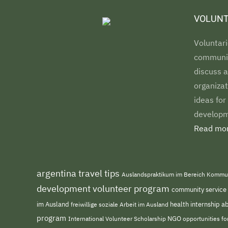
VOLUNT
Voluntari
communiti
discuss a
organizat
ideas for
developm
Read mor
argentina travel tips
Auslandspraktikum im Bereich Kommu
development volunteer program
community service
im Ausland
freiwillige soziale Arbeit im Ausland
health internship 
program
NGO
opportunities f
International Volunteer Scholarship