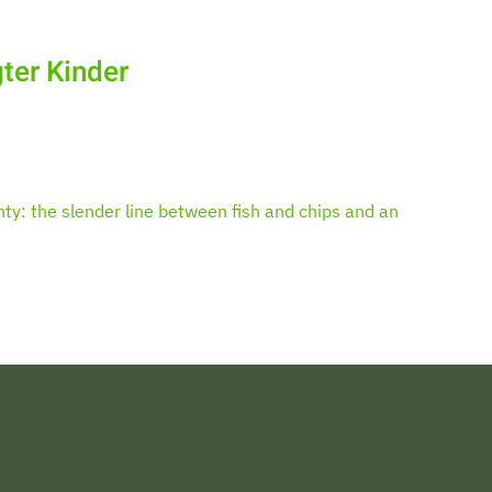
ter Kinder
ty: the slender line between fish and chips and an