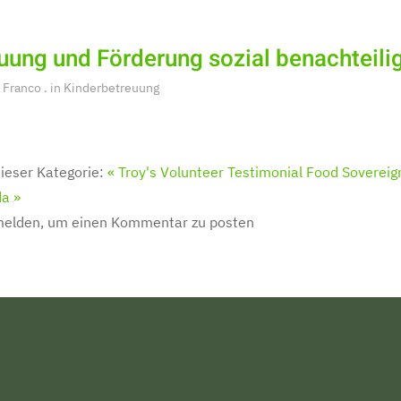
uung und Förderung sozial benachteilig
 Franco
. in
Kinderbetreuung
ieser Kategorie:
« Troy's Volunteer Testimonial
Food Sovereign
a »
melden, um einen Kommentar zu posten