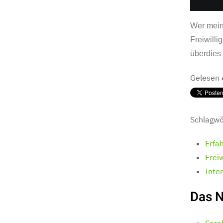
Wer meint
Freiwilli
überdies 
Gelesen
Schlagwö
Erfa
Frei
Inte
Das 