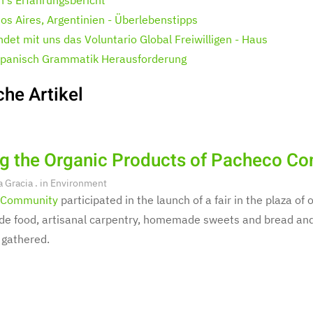
h's Erfahrungsbericht
os Aires, Argentinien - Überlebenstipps
ndet mit uns das Voluntario Global Freiwilligen - Haus
spanisch Grammatik Herausforderung
che Artikel
ng the Organic Products of Pacheco C
a Gracia
. in
Environment
 Community
participated in the launch of a fair in the plaza o
 food, artisanal carpentry, homemade sweets and bread and 
 gathered.