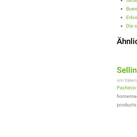
Sara
Buen
Erku
Die 
Ähnli
Selli
von
Valeri
Pacheco
homemade
products