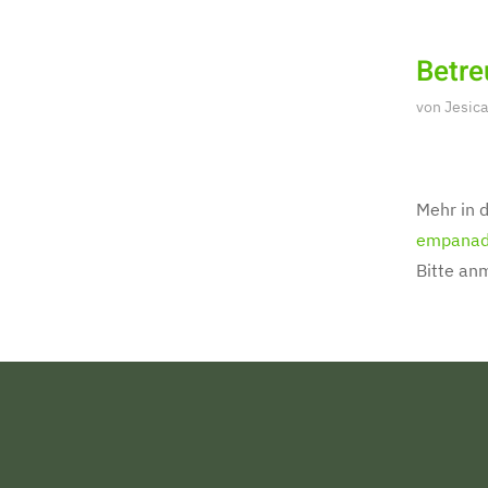
Betre
von
Jesica
Mehr in d
empanad
Bitte an