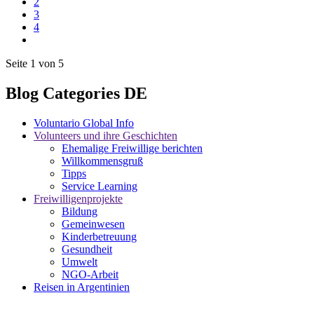
2
3
4
Seite 1 von 5
Blog Categories DE
Voluntario Global Info
Volunteers und ihre Geschichten
Ehemalige Freiwillige berichten
Willkommensgruß
Tipps
Service Learning
Freiwilligenprojekte
Bildung
Gemeinwesen
Kinderbetreuung
Gesundheit
Umwelt
NGO-Arbeit
Reisen in Argentinien