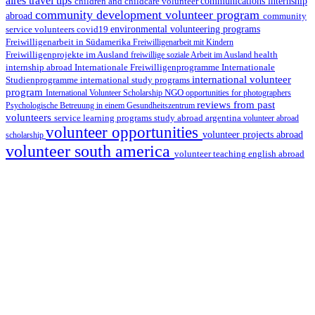
aires travel tips
children and childcare volunteer
communications internship
community development volunteer program
abroad
community
environmental volunteering programs
service volunteers
covid19
Freiwilligenarbeit in Südamerika
Freiwilligenarbeit mit Kindern
Freiwilligenprojekte im Ausland
health
freiwillige soziale Arbeit im Ausland
internship abroad
Internationale Freiwilligenprogramme
Internationale
international volunteer
Studienprogramme
international study programs
program
International Volunteer Scholarship
NGO
opportunities for photographers
reviews from past
Psychologische Betreuung in einem Gesundheitszentrum
volunteers
service learning programs
study abroad argentina
volunteer abroad
volunteer opportunities
volunteer projects abroad
scholarship
volunteer south america
volunteer teaching english abroad