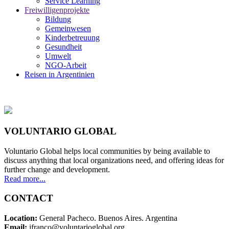
Service Learning
Freiwilligenprojekte
Bildung
Gemeinwesen
Kinderbetreuung
Gesundheit
Umwelt
NGO-Arbeit
Reisen in Argentinien
VOLUNTARIO GLOBAL
Voluntario Global helps local communities by being available to
discuss anything that local organizations need, and offering ideas for
further change and development.
Read more...
CONTACT
Location:
General Pacheco. Buenos Aires. Argentina
Email:
jfranco@voluntarioglobal.org