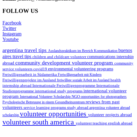
FOLLOW US
Facebook
Twitter
Instagram
Youtube
argentina travel tips
buenos
Auslandspraktikum im Bereich Kommunikation
aires travel tips
children and childcare volunteer
communications internship
community development volunteer program
abroad
community
environmental volunteering programs
service volunteers
covid19
Freiwilligenarbeit in Südamerika
Freiwilligenarbeit mit Kindern
Freiwilligenprojekte im Ausland
health
freiwillige soziale Arbeit im Ausland
internship abroad
Internationale Freiwilligenprogramme
Internationale
international volunteer
Studienprogramme
international study programs
program
International Volunteer Scholarship
NGO
opportunities for photographers
reviews from past
Psychologische Betreuung in einem Gesundheitszentrum
volunteers
service learning programs
study abroad argentina
volunteer abroad
volunteer opportunities
volunteer projects abroad
scholarship
volunteer south america
volunteer teaching english abroad