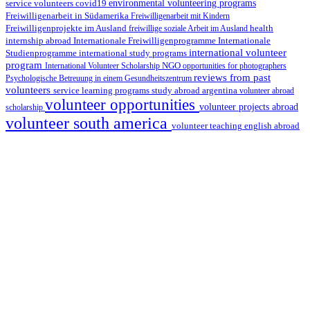
environmental volunteering programs
service volunteers
covid19
Freiwilligenarbeit in Südamerika
Freiwilligenarbeit mit Kindern
Freiwilligenprojekte im Ausland
health
freiwillige soziale Arbeit im Ausland
internship abroad
Internationale Freiwilligenprogramme
Internationale
international volunteer
Studienprogramme
international study programs
program
International Volunteer Scholarship
NGO
opportunities for photographers
reviews from past
Psychologische Betreuung in einem Gesundheitszentrum
volunteers
service learning programs
study abroad argentina
volunteer abroad
volunteer opportunities
volunteer projects abroad
scholarship
volunteer south america
volunteer teaching english abroad