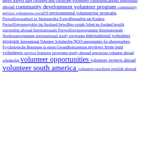
aires travel tips
children and childcare volunteer
communications internship
community development volunteer program
abroad
community
environmental volunteering programs
service volunteers
covid19
Freiwilligenarbeit in Südamerika
Freiwilligenarbeit mit Kindern
Freiwilligenprojekte im Ausland
health
freiwillige soziale Arbeit im Ausland
internship abroad
Internationale Freiwilligenprogramme
Internationale
international volunteer
Studienprogramme
international study programs
program
International Volunteer Scholarship
NGO
opportunities for photographers
reviews from past
Psychologische Betreuung in einem Gesundheitszentrum
volunteers
service learning programs
study abroad argentina
volunteer abroad
volunteer opportunities
volunteer projects abroad
scholarship
volunteer south america
volunteer teaching english abroad