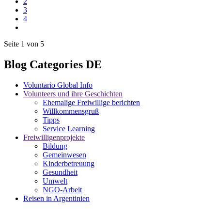
2
3
4
Seite 1 von 5
Blog Categories DE
Voluntario Global Info
Volunteers und ihre Geschichten
Ehemalige Freiwillige berichten
Willkommensgruß
Tipps
Service Learning
Freiwilligenprojekte
Bildung
Gemeinwesen
Kinderbetreuung
Gesundheit
Umwelt
NGO-Arbeit
Reisen in Argentinien