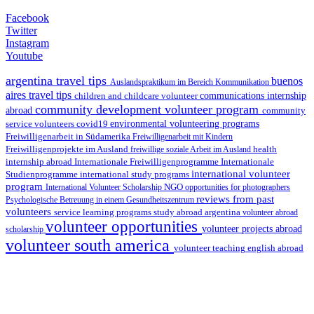
Facebook
Twitter
Instagram
Youtube
argentina travel tips
buenos
Auslandspraktikum im Bereich Kommunikation
aires travel tips
children and childcare volunteer
communications internship
community development volunteer program
abroad
community
environmental volunteering programs
service volunteers
covid19
Freiwilligenarbeit in Südamerika
Freiwilligenarbeit mit Kindern
Freiwilligenprojekte im Ausland
health
freiwillige soziale Arbeit im Ausland
internship abroad
Internationale Freiwilligenprogramme
Internationale
international volunteer
Studienprogramme
international study programs
program
International Volunteer Scholarship
NGO
opportunities for photographers
reviews from past
Psychologische Betreuung in einem Gesundheitszentrum
volunteers
service learning programs
study abroad argentina
volunteer abroad
volunteer opportunities
volunteer projects abroad
scholarship
volunteer south america
volunteer teaching english abroad