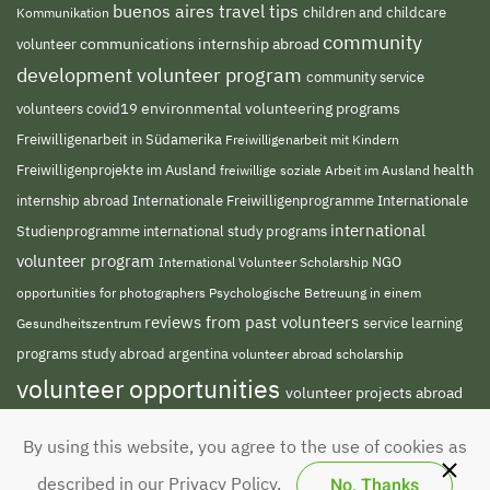
buenos aires travel tips
children and childcare
Kommunikation
community
volunteer
communications internship abroad
development volunteer program
community service
environmental volunteering programs
volunteers
covid19
Freiwilligenarbeit in Südamerika
Freiwilligenarbeit mit Kindern
Freiwilligenprojekte im Ausland
freiwillige soziale Arbeit im Ausland
health
Internationale Freiwilligenprogramme
internship abroad
Internationale
international
Studienprogramme
international study programs
volunteer program
NGO
International Volunteer Scholarship
opportunities for photographers
Psychologische Betreuung in einem
reviews from past volunteers
service learning
Gesundheitszentrum
programs
study abroad argentina
volunteer abroad scholarship
volunteer opportunities
volunteer projects abroad
volunteer south america
volunteer teaching
By using this website, you agree to the use of cookies as
english abroad
No, Thanks
described in our Privacy Policy.