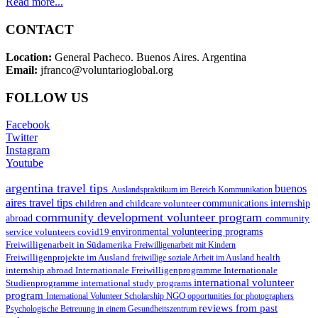
Read more...
CONTACT
Location:
General Pacheco. Buenos Aires. Argentina
Email:
jfranco@voluntarioglobal.org
FOLLOW US
Facebook
Twitter
Instagram
Youtube
argentina travel tips
buenos
Auslandspraktikum im Bereich Kommunikation
aires travel tips
children and childcare volunteer
communications internship
community development volunteer program
abroad
community
environmental volunteering programs
service volunteers
covid19
Freiwilligenarbeit in Südamerika
Freiwilligenarbeit mit Kindern
Freiwilligenprojekte im Ausland
health
freiwillige soziale Arbeit im Ausland
internship abroad
Internationale Freiwilligenprogramme
Internationale
international volunteer
Studienprogramme
international study programs
program
International Volunteer Scholarship
NGO
opportunities for photographers
reviews from past
Psychologische Betreuung in einem Gesundheitszentrum