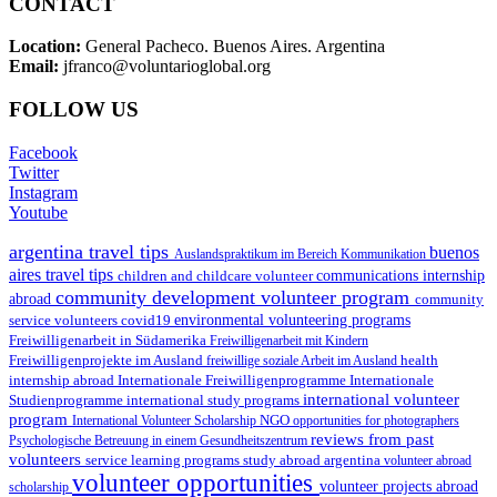
CONTACT
Location:
General Pacheco. Buenos Aires. Argentina
Email:
jfranco@voluntarioglobal.org
FOLLOW US
Facebook
Twitter
Instagram
Youtube
argentina travel tips
buenos
Auslandspraktikum im Bereich Kommunikation
aires travel tips
children and childcare volunteer
communications internship
community development volunteer program
abroad
community
environmental volunteering programs
service volunteers
covid19
Freiwilligenarbeit in Südamerika
Freiwilligenarbeit mit Kindern
Freiwilligenprojekte im Ausland
health
freiwillige soziale Arbeit im Ausland
internship abroad
Internationale Freiwilligenprogramme
Internationale
international volunteer
Studienprogramme
international study programs
program
International Volunteer Scholarship
NGO
opportunities for photographers
reviews from past
Psychologische Betreuung in einem Gesundheitszentrum
volunteers
service learning programs
study abroad argentina
volunteer abroad
volunteer opportunities
volunteer projects abroad
scholarship