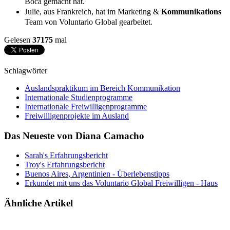
Boca gemacht hat.
Julie, aus Frankreich, hat im Marketing &
Kommunikations
Team von Voluntario Global gearbeitet.
Gelesen
37175
mal
Schlagwörter
Auslandspraktikum im Bereich Kommunikation
Internationale Studienprogramme
Internationale Freiwilligenprogramme
Freiwilligenprojekte im Ausland
Das Neueste von Diana Camacho
Sarah's Erfahrungsbericht
Troy's Erfahrungsbericht
Buenos Aires, Argentinien - Überlebenstipps
Erkundet mit uns das Voluntario Global Freiwilligen - Haus
Ähnliche Artikel