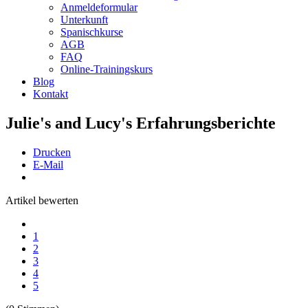
Anmeldeformular
Unterkunft
Spanischkurse
AGB
FAQ
Online-Trainingskurs
Blog
Kontakt
Julie's and Lucy's Erfahrungsberichte
Drucken
E-Mail
Artikel bewerten
1
2
3
4
5