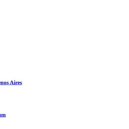
enos Aires
rum