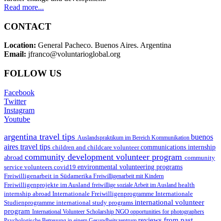
Read more...
CONTACT
Location:
General Pacheco. Buenos Aires. Argentina
Email:
jfranco@voluntarioglobal.org
FOLLOW US
Facebook
Twitter
Instagram
Youtube
argentina travel tips
buenos
Auslandspraktikum im Bereich Kommunikation
aires travel tips
children and childcare volunteer
communications internship
community development volunteer program
abroad
community
environmental volunteering programs
service volunteers
covid19
Freiwilligenarbeit in Südamerika
Freiwilligenarbeit mit Kindern
Freiwilligenprojekte im Ausland
health
freiwillige soziale Arbeit im Ausland
internship abroad
Internationale Freiwilligenprogramme
Internationale
international volunteer
Studienprogramme
international study programs
program
International Volunteer Scholarship
NGO
opportunities for photographers
reviews from past
Psychologische Betreuung in einem Gesundheitszentrum