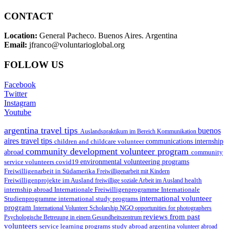
CONTACT
Location:
General Pacheco. Buenos Aires. Argentina
Email:
jfranco@voluntarioglobal.org
FOLLOW US
Facebook
Twitter
Instagram
Youtube
argentina travel tips
buenos
Auslandspraktikum im Bereich Kommunikation
aires travel tips
children and childcare volunteer
communications internship
community development volunteer program
abroad
community
environmental volunteering programs
service volunteers
covid19
Freiwilligenarbeit in Südamerika
Freiwilligenarbeit mit Kindern
Freiwilligenprojekte im Ausland
health
freiwillige soziale Arbeit im Ausland
internship abroad
Internationale Freiwilligenprogramme
Internationale
international volunteer
Studienprogramme
international study programs
program
International Volunteer Scholarship
NGO
opportunities for photographers
reviews from past
Psychologische Betreuung in einem Gesundheitszentrum
volunteers
service learning programs
study abroad argentina
volunteer abroad