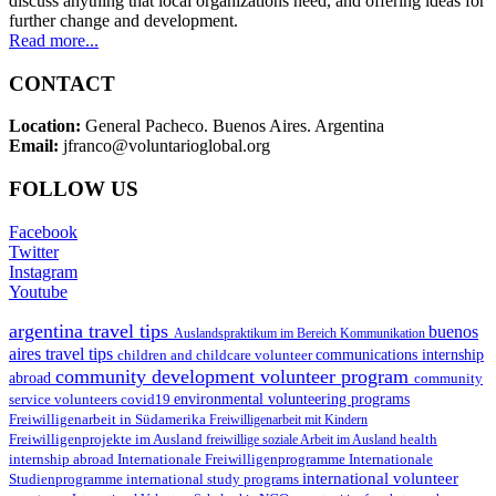
discuss anything that local organizations need, and offering ideas for
further change and development.
Read more...
CONTACT
Location:
General Pacheco. Buenos Aires. Argentina
Email:
jfranco@voluntarioglobal.org
FOLLOW US
Facebook
Twitter
Instagram
Youtube
argentina travel tips
buenos
Auslandspraktikum im Bereich Kommunikation
aires travel tips
children and childcare volunteer
communications internship
community development volunteer program
abroad
community
environmental volunteering programs
service volunteers
covid19
Freiwilligenarbeit in Südamerika
Freiwilligenarbeit mit Kindern
Freiwilligenprojekte im Ausland
health
freiwillige soziale Arbeit im Ausland
internship abroad
Internationale Freiwilligenprogramme
Internationale
international volunteer
Studienprogramme
international study programs