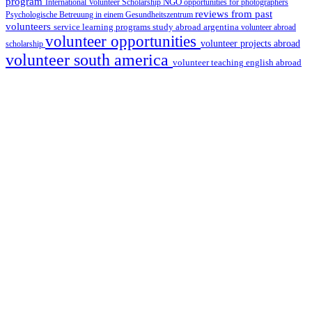
program
International Volunteer Scholarship
NGO
opportunities for photographers
reviews from past
Psychologische Betreuung in einem Gesundheitszentrum
volunteers
service learning programs
study abroad argentina
volunteer abroad
volunteer opportunities
volunteer projects abroad
scholarship
volunteer south america
volunteer teaching english abroad