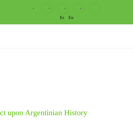
Es
En
t upon Argentinian History