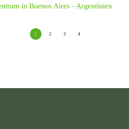
entrum in Buenos Aires - Argentinien
1
2
3
4