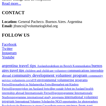
Read more...
CONTACT
Location:
General Pacheco. Buenos Aires. Argentina
Email:
jfranco@voluntarioglobal.org
FOLLOW US
Facebook
Twitter
Instagram
Youtube
argentina travel tips
buenos
Auslandspraktikum im Bereich Kommunikation
aires travel tips
children and childcare volunteer
communications internship
community development volunteer program
abroad
community
environmental volunteering programs
service volunteers
covid19
Freiwilligenarbeit in Südamerika
Freiwilligenarbeit mit Kindern
Freiwilligenprojekte im Ausland
health
freiwillige soziale Arbeit im Ausland
internship abroad
Internationale Freiwilligenprogramme
Internationale
international volunteer
Studienprogramme
international study programs
program
International Volunteer Scholarship
NGO
opportunities for photographers
reviews from past
Psychologische Betreuung in einem Gesundheitszentrum