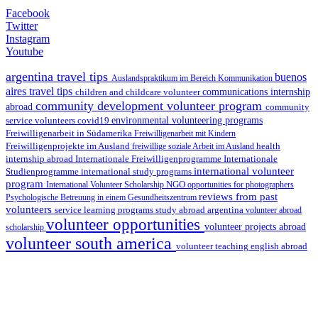
Facebook
Twitter
Instagram
Youtube
argentina travel tips
buenos
Auslandspraktikum im Bereich Kommunikation
aires travel tips
children and childcare volunteer
communications internship
community development volunteer program
abroad
community
environmental volunteering programs
service volunteers
covid19
Freiwilligenarbeit in Südamerika
Freiwilligenarbeit mit Kindern
Freiwilligenprojekte im Ausland
health
freiwillige soziale Arbeit im Ausland
internship abroad
Internationale Freiwilligenprogramme
Internationale
international volunteer
Studienprogramme
international study programs
program
International Volunteer Scholarship
NGO
opportunities for photographers
reviews from past
Psychologische Betreuung in einem Gesundheitszentrum
volunteers
service learning programs
study abroad argentina
volunteer abroad
volunteer opportunities
volunteer projects abroad
scholarship
volunteer south america
volunteer teaching english abroad