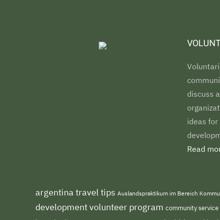
VOLUNT
Voluntari
communiti
discuss a
organizat
ideas for
developm
Read mor
argentina travel tips
Auslandspraktikum im Bereich Kommu
development volunteer program
community service