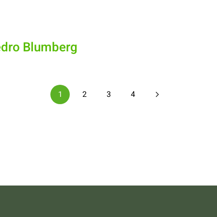
Pedro Blumberg
1
2
3
4