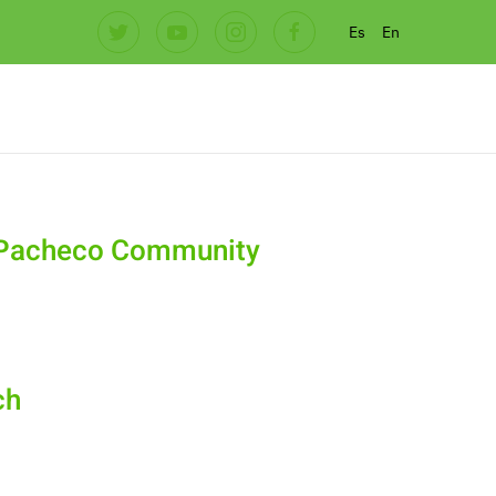
Es
En
f Pacheco Community
ch