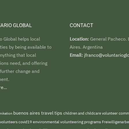
ARIO GLOBAL
CONTACT
o Global helps local
Location:
General Pacheco.
es by being available to
Aires. Argentina
nything that local
Email:
jfranco@voluntarioglo
ions need, and offering
 further change and
ent.
e...
buenos aires travel tips
children and childcare volunteer
commu
nikation
environmental volunteering programs
 volunteers
covid19
Freiwilligenarb