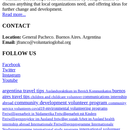
discuss anything that local organizations need, and offering ideas for
further change and development.
Read more...
CONTACT
Location:
General Pacheco. Buenos Aires. Argentina
Email:
jfranco@voluntarioglobal.org
FOLLOW US
Facebook
Twitter
Instagram
Youtube
argentina travel tips
buenos
Auslandspraktikum im Bereich Kommunikation
aires travel tips
children and childcare volunteer
communications internship
community development volunteer program
abroad
community
environmental volunteering programs
service volunteers
covid19
Freiwilligenarbeit in Südamerika
Freiwilligenarbeit mit Kindern
Freiwilligenprojekte im Ausland
health
freiwillige soziale Arbeit im Ausland
internship abroad
Internationale Freiwilligenprogramme
Internationale
international volunteer
Studienprogramme
international study programs