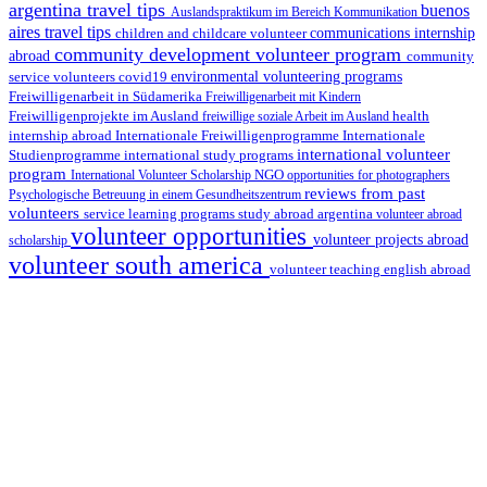
argentina travel tips
buenos
Auslandspraktikum im Bereich Kommunikation
aires travel tips
children and childcare volunteer
communications internship
community development volunteer program
abroad
community
environmental volunteering programs
service volunteers
covid19
Freiwilligenarbeit in Südamerika
Freiwilligenarbeit mit Kindern
Freiwilligenprojekte im Ausland
health
freiwillige soziale Arbeit im Ausland
internship abroad
Internationale Freiwilligenprogramme
Internationale
international volunteer
Studienprogramme
international study programs
program
International Volunteer Scholarship
NGO
opportunities for photographers
reviews from past
Psychologische Betreuung in einem Gesundheitszentrum
volunteers
service learning programs
study abroad argentina
volunteer abroad
volunteer opportunities
volunteer projects abroad
scholarship
volunteer south america
volunteer teaching english abroad