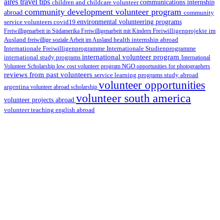
aires travel tips
children and childcare volunteer
communications internship
community development volunteer program
abroad
community
environmental volunteering programs
service volunteers
covid19
Freiwilligenarbeit in Südamerika
Freiwilligenarbeit mit Kindern
Freiwilligenprojekte im
health internship abroad
Ausland
freiwillige soziale Arbeit im Ausland
Internationale Studienprogramme
Internationale Freiwilligenprogramme
international volunteer program
international study programs
International
Volunteer Scholarship
low cost volunteer program
NGO
opportunities for photographers
reviews from past volunteers
service learning programs
study abroad
volunteer opportunities
argentina
volunteer abroad scholarship
volunteer south america
volunteer projects abroad
volunteer teaching english abroad