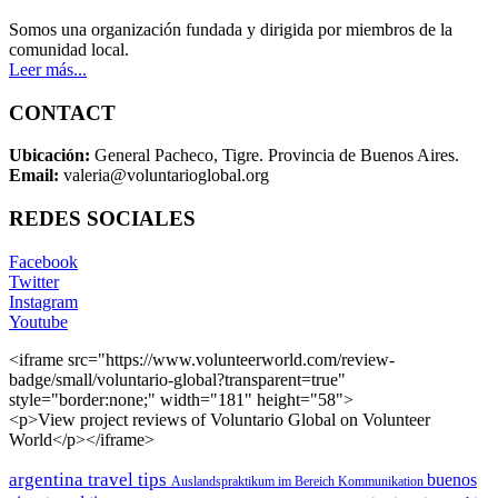
Somos una organización fundada y dirigida por miembros de la
comunidad local.
Leer más...
CONTACT
Ubicación:
General Pacheco, Tigre. Provincia de Buenos Aires.
Email:
valeria@voluntarioglobal.org
REDES SOCIALES
Facebook
Twitter
Instagram
Youtube
<iframe src="https://www.volunteerworld.com/review-
badge/small/voluntario-global?transparent=true"
style="border:none;" width="181" height="58">
<p>View project reviews of Voluntario Global on Volunteer
World</p></iframe>
argentina travel tips
buenos
Auslandspraktikum im Bereich Kommunikation