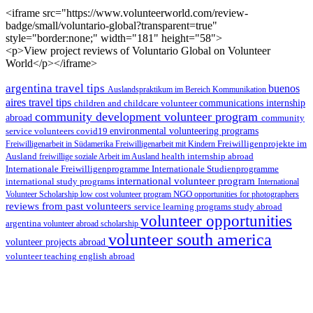
<iframe src="https://www.volunteerworld.com/review-
badge/small/voluntario-global?transparent=true"
style="border:none;" width="181" height="58">
<p>View project reviews of Voluntario Global on Volunteer
World</p></iframe>
argentina travel tips
buenos
Auslandspraktikum im Bereich Kommunikation
aires travel tips
children and childcare volunteer
communications internship
community development volunteer program
abroad
community
environmental volunteering programs
service volunteers
covid19
Freiwilligenarbeit in Südamerika
Freiwilligenarbeit mit Kindern
Freiwilligenprojekte im
health internship abroad
Ausland
freiwillige soziale Arbeit im Ausland
Internationale Studienprogramme
Internationale Freiwilligenprogramme
international volunteer program
international study programs
International
Volunteer Scholarship
low cost volunteer program
NGO
opportunities for photographers
reviews from past volunteers
service learning programs
study abroad
volunteer opportunities
argentina
volunteer abroad scholarship
volunteer south america
volunteer projects abroad
volunteer teaching english abroad