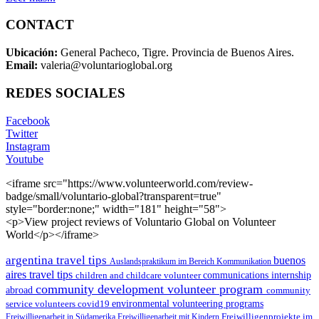
CONTACT
Ubicación:
General Pacheco, Tigre. Provincia de Buenos Aires.
Email:
valeria@voluntarioglobal.org
REDES SOCIALES
Facebook
Twitter
Instagram
Youtube
<iframe src="https://www.volunteerworld.com/review-
badge/small/voluntario-global?transparent=true"
style="border:none;" width="181" height="58">
<p>View project reviews of Voluntario Global on Volunteer
World</p></iframe>
argentina travel tips
buenos
Auslandspraktikum im Bereich Kommunikation
aires travel tips
children and childcare volunteer
communications internship
community development volunteer program
abroad
community
environmental volunteering programs
service volunteers
covid19
Freiwilligenarbeit in Südamerika
Freiwilligenarbeit mit Kindern
Freiwilligenprojekte im