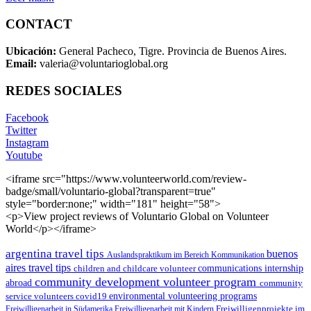
CONTACT
Ubicación:
General Pacheco, Tigre. Provincia de Buenos Aires.
Email:
valeria@voluntarioglobal.org
REDES SOCIALES
Facebook
Twitter
Instagram
Youtube
<iframe src="https://www.volunteerworld.com/review-
badge/small/voluntario-global?transparent=true"
style="border:none;" width="181" height="58">
<p>View project reviews of Voluntario Global on Volunteer
World</p></iframe>
argentina travel tips
buenos
Auslandspraktikum im Bereich Kommunikation
aires travel tips
children and childcare volunteer
communications internship
community development volunteer program
abroad
community
environmental volunteering programs
service volunteers
covid19
Freiwilligenarbeit in Südamerika
Freiwilligenarbeit mit Kindern
Freiwilligenprojekte im