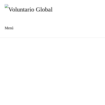
Menú
En
De
Nuestra historia
Quiénes somos
Qué hacemos
Cooperativa Su Lavanderia
Centro Comunitario MILPA
Reporte de impacto 2015-2026