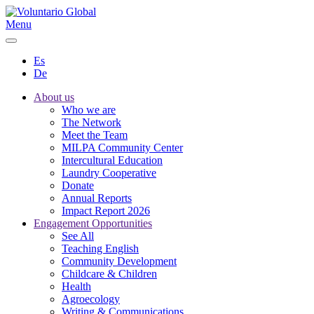
Menu
Es
De
About us
Who we are
The Network
Meet the Team
MILPA Community Center
Intercultural Education
Laundry Cooperative
Donate
Annual Reports
Impact Report 2026
Engagement Opportunities
See All
Teaching English
Community Development
Childcare & Children
Health
Agroecology
Writing & Communications