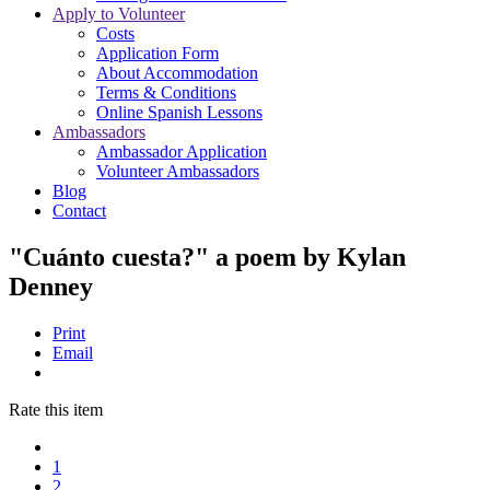
Apply to Volunteer
Costs
Application Form
About Accommodation
Terms & Conditions
Online Spanish Lessons
Ambassadors
Ambassador Application
Volunteer Ambassadors
Blog
Contact
"Cuánto cuesta?" a poem by Kylan
Denney
Print
Email
Rate this item
1
2