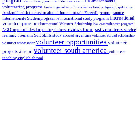
program
environmental
community service volunteers
covid19
volunteering programs
Freiwilligenarbeit in Südamerika
Freiwilligenprojekte im
health internship abroad
Ausland
Internationale Freiwilligenprogramme
international
international study programs
Internationale Studienprogramme
volunteer program
International Volunteer Scholarship
low cost volunteer program
reviews from past volunteers
NGO
service
opportunities for photographers
learning programs
study abroad argentina
Soft Skills
volunteer abroad scholarship
volunteer opportunities
volunteer
volunteer ambassador
volunteer south america
projects abroad
volunteer
teaching english abroad