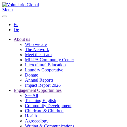
Menu
Es
De
About us
Who we are
The Network
Meet the Team
MILPA Community Center
Intercultural Education
Laundry Cooperative
Donate
Annual Reports
Impact Report 2026
Engagement Opportunities
See All
Teaching English
Community Development
Childcare & Children
Health
Agroecology
Writing & Communications