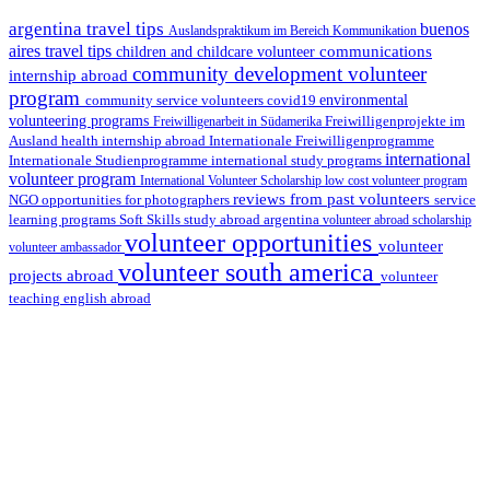
argentina travel tips
buenos
Auslandspraktikum im Bereich Kommunikation
aires travel tips
communications
children and childcare volunteer
community development volunteer
internship abroad
program
environmental
community service volunteers
covid19
volunteering programs
Freiwilligenarbeit in Südamerika
Freiwilligenprojekte im
health internship abroad
Ausland
Internationale Freiwilligenprogramme
international
international study programs
Internationale Studienprogramme
volunteer program
International Volunteer Scholarship
low cost volunteer program
reviews from past volunteers
NGO
service
opportunities for photographers
learning programs
study abroad argentina
Soft Skills
volunteer abroad scholarship
volunteer opportunities
volunteer
volunteer ambassador
volunteer south america
projects abroad
volunteer
teaching english abroad