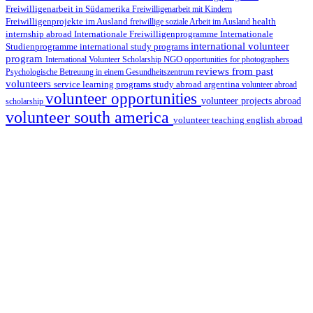
Freiwilligenarbeit in Südamerika
Freiwilligenarbeit mit Kindern
Freiwilligenprojekte im Ausland
health
freiwillige soziale Arbeit im Ausland
internship abroad
Internationale Freiwilligenprogramme
Internationale
international volunteer
Studienprogramme
international study programs
program
International Volunteer Scholarship
NGO
opportunities for photographers
reviews from past
Psychologische Betreuung in einem Gesundheitszentrum
volunteers
service learning programs
study abroad argentina
volunteer abroad
volunteer opportunities
volunteer projects abroad
scholarship
volunteer south america
volunteer teaching english abroad