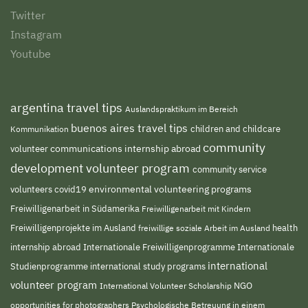
Twitter
Instagram
Youtube
argentina travel tips
Auslandspraktikum im Bereich
buenos aires travel tips
children and childcare
Kommunikation
community
volunteer
communications internship abroad
development volunteer program
community service
environmental volunteering programs
volunteers
covid19
Freiwilligenarbeit in Südamerika
Freiwilligenarbeit mit Kindern
Freiwilligenprojekte im Ausland
freiwillige soziale Arbeit im Ausland
health
Internationale Freiwilligenprogramme
internship abroad
Internationale
international
Studienprogramme
international study programs
volunteer program
NGO
International Volunteer Scholarship
opportunities for photographers
Psychologische Betreuung in einem