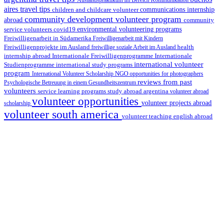
aires travel tips
children and childcare volunteer
communications internship
community development volunteer program
abroad
community
environmental volunteering programs
service volunteers
covid19
Freiwilligenarbeit in Südamerika
Freiwilligenarbeit mit Kindern
Freiwilligenprojekte im Ausland
health
freiwillige soziale Arbeit im Ausland
internship abroad
Internationale Freiwilligenprogramme
Internationale
international volunteer
Studienprogramme
international study programs
program
International Volunteer Scholarship
NGO
opportunities for photographers
reviews from past
Psychologische Betreuung in einem Gesundheitszentrum
volunteers
service learning programs
study abroad argentina
volunteer abroad
volunteer opportunities
volunteer projects abroad
scholarship
volunteer south america
volunteer teaching english abroad