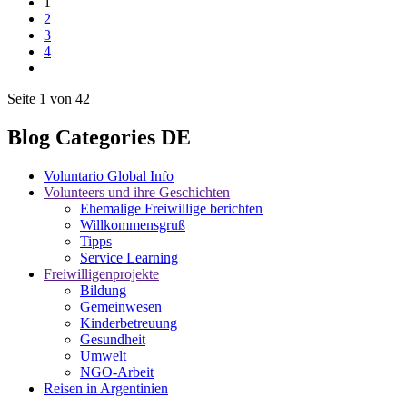
1
2
3
4
Seite 1 von 42
Blog Categories DE
Voluntario Global Info
Volunteers und ihre Geschichten
Ehemalige Freiwillige berichten
Willkommensgruß
Tipps
Service Learning
Freiwilligenprojekte
Bildung
Gemeinwesen
Kinderbetreuung
Gesundheit
Umwelt
NGO-Arbeit
Reisen in Argentinien