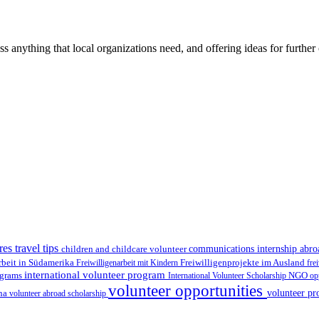
ss anything that local organizations need, and offering ideas for furth
res travel tips
children and childcare volunteer
communications internship abr
Freiwilligenprojekte im Ausland
rbeit in Südamerika
Freiwilligenarbeit mit Kindern
fre
international volunteer program
ograms
International Volunteer Scholarship
NGO
op
volunteer opportunities
volunteer pr
ina
volunteer abroad scholarship