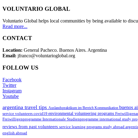
VOLUNTARIO GLOBAL
Voluntario Global helps local communities by being available to discu
Read more...
CONTACT
Location:
General Pacheco. Buenos Aires. Argentina
Email:
jfranco@voluntarioglobal.org
FOLLOW US
Facebook
Twitter
Instagram
Youtube
argentina travel tips
buenos ai
Auslandspraktikum im Bereich Kommunikation
environmental volunteering programs
service volunteers
covid19
Freiwilligena
Freiwilligenprogramme
Internationale Studienprogramme
international study pr
reviews from past volunteers
service learning programs
study abroad argent
english abroad