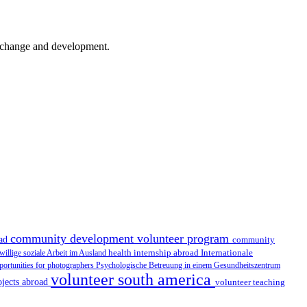
er change and development.
community development volunteer program
oad
community
health internship abroad
Internationale
iwillige soziale Arbeit im Ausland
portunities for photographers
Psychologische Betreuung in einem Gesundheitszentrum
volunteer south america
ojects abroad
volunteer teaching