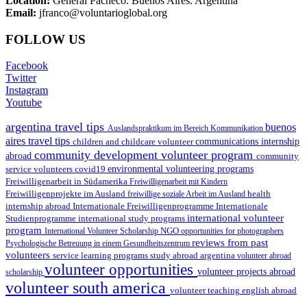
Location:
General Pacheco. Buenos Aires. Argentina
Email:
jfranco@voluntarioglobal.org
FOLLOW US
Facebook
Twitter
Instagram
Youtube
argentina travel tips
buenos
Auslandspraktikum im Bereich Kommunikation
aires travel tips
children and childcare volunteer
communications internship
community development volunteer program
abroad
community
environmental volunteering programs
service volunteers
covid19
Freiwilligenarbeit in Südamerika
Freiwilligenarbeit mit Kindern
Freiwilligenprojekte im Ausland
health
freiwillige soziale Arbeit im Ausland
internship abroad
Internationale Freiwilligenprogramme
Internationale
international volunteer
Studienprogramme
international study programs
program
International Volunteer Scholarship
NGO
opportunities for photographers
reviews from past
Psychologische Betreuung in einem Gesundheitszentrum
volunteers
service learning programs
study abroad argentina
volunteer abroad
volunteer opportunities
volunteer projects abroad
scholarship
volunteer south america
volunteer teaching english abroad