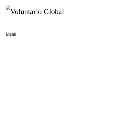
Menü
Es
En
Unsere Geschichte
Wer wir sind
Das Voluntario Global Netzwerk
Unser Team
Die Jugendkooperative "Dein Waschsalon"
Kommunale Gartenwerkstatt "Pacheco"